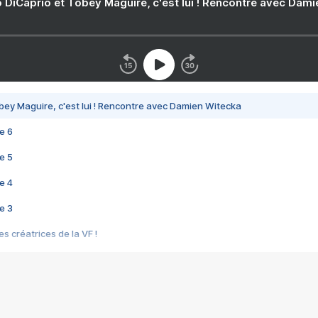
 DiCaprio et Tobey Maguire, c'est lui ! Rencontre avec Dam
bey Maguire, c'est lui ! Rencontre avec Damien Witecka
e 6
e 5
e 4
e 3
s créatrices de la VF !
e 2
e 1
e Mektoub My Love arrive enfin ! Rencontre avec Shaïn Boumedine et Sal