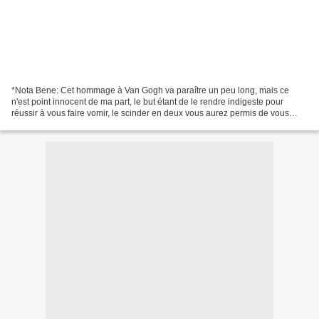
*Nota Bene: Cet hommage à Van Gogh va paraître un peu long, mais ce
n'est point innocent de ma part, le but étant de le rendre indigeste pour
réussir à vous faire vomir, le scinder en deux vous aurez permis de vous
éviter un tel supplice. Avec deux comprimés...