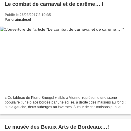
Le combat de carnaval et de carême… !
Publié le 26/03/2017 à 10:35
Par
grainsdesel
« Ce tableau de Pierre Bruegel visible à Vienne, représente une scène
populaire : une place bordée par une église, à droite ; des maisons au fond ;
sur la gauche, deux auberges ou tavernes. Autour de ces maisons publiques
ou privées toutes sortes de gens...
Le musée des Beaux Arts de Bordeaux…!