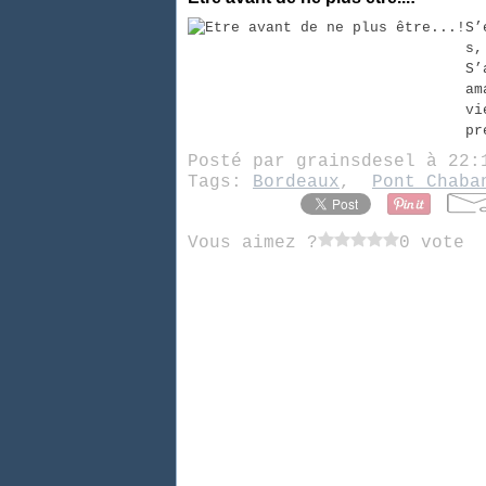
S’
s,
S’
am
vi
pr
Posté par grainsdesel à 22
Tags:
Bordeaux
,
Pont Chaba
Vous aimez ?
0 vote