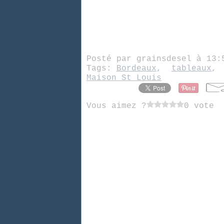
Posté par grainsdesel à 13
Tags:
Bordeaux
,
tableaux
Maison St Louis
Vous aimez ?
0 vote