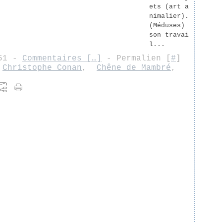
ets (art a
nimalier).
(Méduses)
son travai
l...
:51 -
Commentaires [
…
]
- Permalien [
#
]
,
Christophe Conan
,
Chêne de Mambré
,