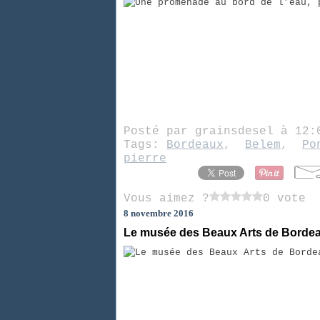
Posté par grainsdesel à 12
Tags:
Bordeaux
,
Belem
,
Po
pierre
Vous aimez ?
0 vote
8 novembre 2016
Le musée des Beaux Arts de Borde