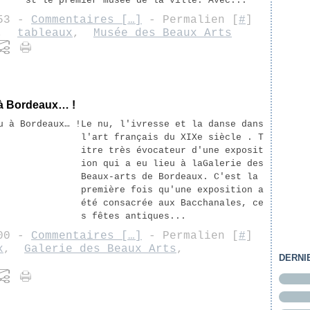
st le premier musée de la ville. Avec...
:53 -
Commentaires [
…
]
- Permalien [
#
]
,
tableaux
,
Musée des Beaux Arts
 à Bordeaux… !
Le nu, l'ivresse et la danse dans
l'art français du XIXe siècle . T
itre très évocateur d'une exposit
ion qui a eu lieu à laGalerie des
Beaux-arts de Bordeaux. C'est la
première fois qu'une exposition a
été consacrée aux Bacchanales, ce
s fêtes antiques...
:00 -
Commentaires [
…
]
- Permalien [
#
]
x
,
Galerie des Beaux Arts
,
DERNI