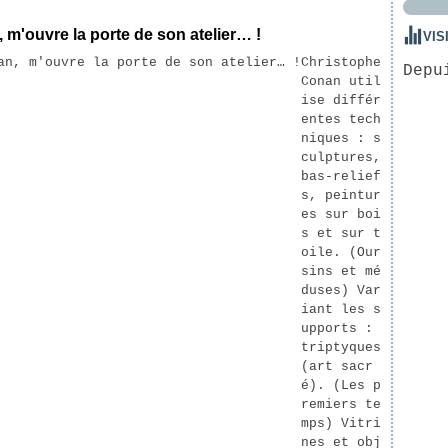
 m'ouvre la porte de son atelier… !
VIS
Christophe
Depu
Conan util
ise différ
entes tech
niques : s
culptures,
bas-relief
s, peintur
es sur boi
s et sur t
oile. (Our
sins et mé
duses) Var
iant les s
upports :
triptyques
(art sacr
é). (Les p
remiers te
mps) Vitri
nes et obj