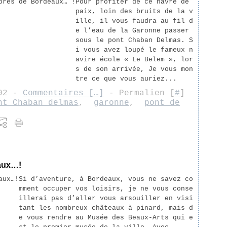
Pour profiter de ce havre de
paix, loin des bruits de la v
ille, il vous faudra au fil d
e l’eau de la Garonne passer
sous le pont Chaban Delmas. S
i vous avez loupé le fameux n
avire école « Le Belem », lor
s de son arrivée, Je vous mon
tre ce que vous auriez...
:02 -
Commentaires [
…
]
- Permalien [
#
]
nt Chaban delmas
,
garonne
,
pont de
aux…!
Si d’aventure, à Bordeaux, vous ne savez co
mment occuper vos loisirs, je ne vous conse
illerai pas d’aller vous arsouiller en visi
tant les nombreux châteaux à pinard, mais d
e vous rendre au Musée des Beaux-Arts qui e