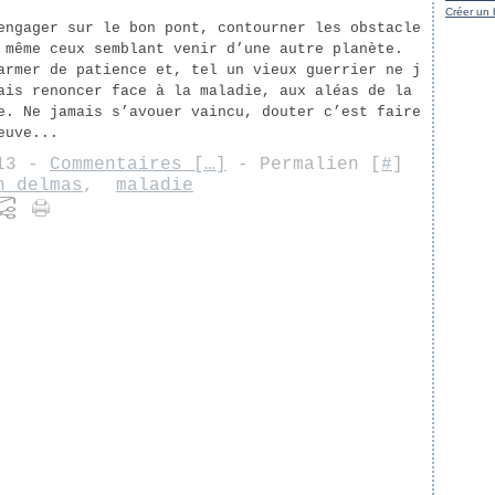
Créer un 
engager sur le bon pont, contourner les obstacle
 même ceux semblant venir d’une autre planète.
armer de patience et, tel un vieux guerrier ne j
ais renoncer face à la maladie, aux aléas de la
e. Ne jamais s’avouer vaincu, douter c’est faire
euve...
:13 -
Commentaires [
…
]
- Permalien [
#
]
n delmas
,
maladie