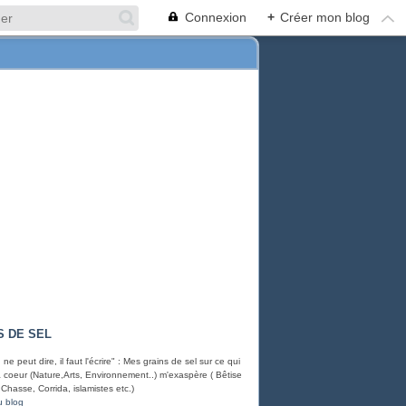
Connexion
+
Créer mon blog
S DE SEL
ne peut dire, il faut l'écrire" : Mes grains de sel sur ce qui
à coeur (Nature,Arts, Environnement..) m'exaspère ( Bêtise
Chasse, Corrida, islamistes etc.)
u blog