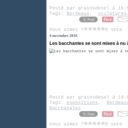
Posté par grainsdesel à 16
Tags:
Bordeaux
,
sculptures
Vous aimez ?
0 vote
4 novembre 2016
Les bacchantes se sont mises à nu
Posté par grainsdesel à 19
Tags:
expositions
,
Bordeau
Bacchanales
Vous aimez ?
0 vote