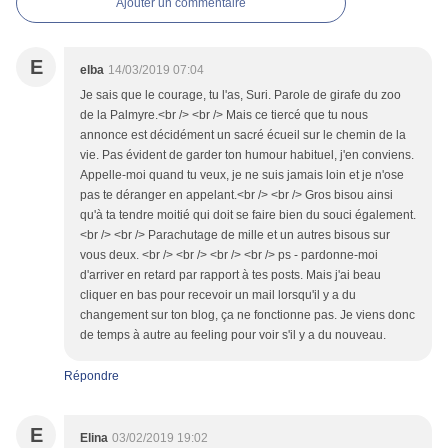
Ajouter un commentaire
E
elba
14/03/2019 07:04
Je sais que le courage, tu l'as, Suri. Parole de girafe du zoo
de la Palmyre.<br /> <br /> Mais ce tiercé que tu nous
annonce est décidément un sacré écueil sur le chemin de la
vie. Pas évident de garder ton humour habituel, j'en conviens.
Appelle-moi quand tu veux, je ne suis jamais loin et je n'ose
pas te déranger en appelant.<br /> <br /> Gros bisou ainsi
qu'à ta tendre moitié qui doit se faire bien du souci également.
<br /> <br /> Parachutage de mille et un autres bisous sur
vous deux. <br /> <br /> <br /> <br /> ps - pardonne-moi
d'arriver en retard par rapport à tes posts. Mais j'ai beau
cliquer en bas pour recevoir un mail lorsqu'il y a du
changement sur ton blog, ça ne fonctionne pas. Je viens donc
de temps à autre au feeling pour voir s'il y a du nouveau.
Répondre
E
Elina
03/02/2019 19:02