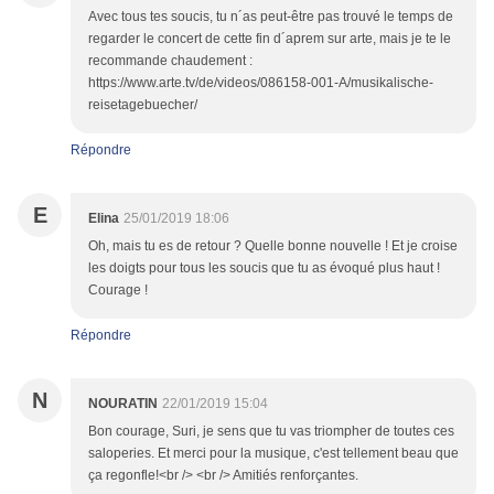
Avec tous tes soucis, tu n´as peut-être pas trouvé le temps de
regarder le concert de cette fin d´aprem sur arte, mais je te le
recommande chaudement :
https://www.arte.tv/de/videos/086158-001-A/musikalische-
reisetagebuecher/
Répondre
E
Elina
25/01/2019 18:06
Oh, mais tu es de retour ? Quelle bonne nouvelle ! Et je croise
les doigts pour tous les soucis que tu as évoqué plus haut !
Courage !
Répondre
N
NOURATIN
22/01/2019 15:04
Bon courage, Suri, je sens que tu vas triompher de toutes ces
saloperies. Et merci pour la musique, c'est tellement beau que
ça regonfle!<br /> <br /> Amitiés renforçantes.