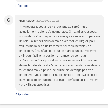
Répondre
G
grainsdesel
22/01/2019 10:23
@ VI revolte & boutfil: Je ne joue pas au tiercé, mais
actuellement je viens d'y gagner avec 3 maladies classées.
<br /> <br /> Pour ma part après un kyste cancéreux opéré sur
un rein, j'ai rendez-vous demain avec mon chirurgien pour
voir les modalités d'un traitement par radiothérapie ( en
principe 30 à 40 séances) pour un autre squatteur.<br /> <br
/> Et pour faciliter la gestion: un cancer du sein et un
anévrisme cérébral pour deux autres membres très proches
de ma famille.<br /> <br /> Je ne rentrerai pas dans les détails
touchant à ma vie privée, ce qui ne me dérange pas d'en
parler avec vous deux ou d'autres ami(e)s réels (Gilles etc.)
ou virtuels de longue date par mails privés ou au TPH.<br />
<br /> Bisous aseptisés.
Répondre