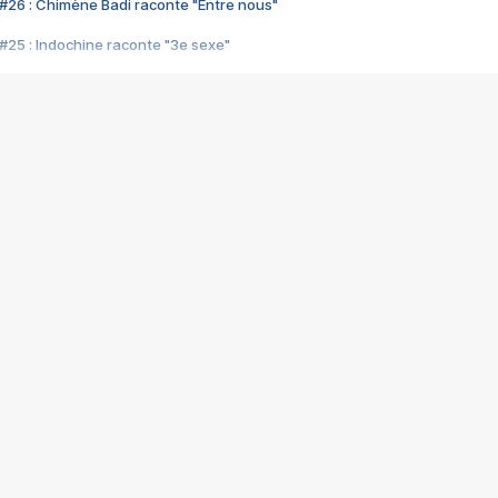
#26 : Chimène Badi raconte "Entre nous"
#25 : Indochine raconte "3e sexe"
#24 : Zaho raconte "C'est chelou"
#23 : Patrick Bruel raconte "Au café des délices"
#22 : Kyo raconte "Le chemin"
#21 : Nolwenn Leroy raconte "Cassé"
#20 : Patrick Hernandez raconte "Born to be alive"
#19 : Lorie raconte "Près de moi"
#18 : Michael Jones raconte "A nos actes manqués" (avec Jean-Jacque
#17 : Khaled raconte "Aïcha"
#16 : Corneille raconte "Parce qu'on vient de loin"
#15 : Indochine raconte "L'aventurier"
14 : Lorie raconte "Sur un air latino"